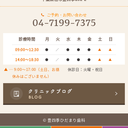
ご予約・お問い合わせ
04-7199-7375
診療時間
月
火
水
木
金
土
日
09:00～12:30
●
／
●
●
●
▲
▲
14:00～18:30
●
／
●
●
●
▲
▲
▲
… 9:00～17:00（土日、お昼
休診日：火曜・祝日
休みはございません）
© 豊四季ひだまり歯科